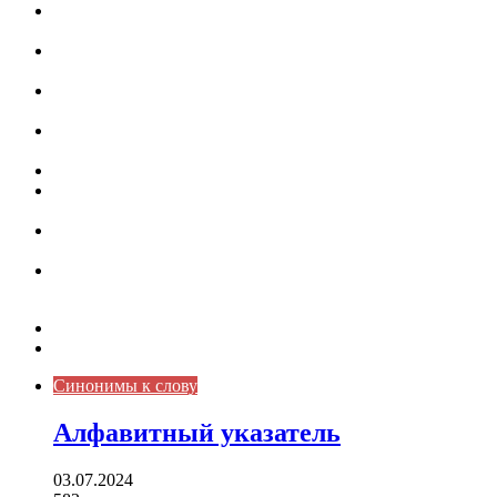
Омонимы в русском языке: понятие, классификация и
роль в коммуникации
Омограф: сущность, классификация и особенности
функционирования в русском языке
Паронимы в русском языке: природа, классификация и
роль в современной речи
Омонимы: природа языковой многозначности,
классификация и функции в русском языке
Что такое синоним: академическая расширенная статья
Синонимы, антонимы и омонимы: различия, функции и
роль в русском языке
Синонимы, антонимы и омонимы: как слова
взаимодействуют в русском языке
Синоним: использование различных слов в русском
языке
Карта сайта
Контакты
Синонимы к слову
Алфавитный указатель
03.07.2024