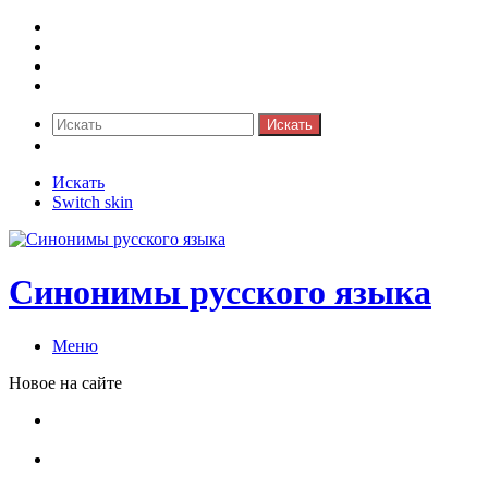
Синонимы к слову
Значение-слова
Библиотека
Ответы на кроссворды
Искать
Switch skin
Искать
Switch skin
Синонимы русского языка
Меню
Новое на сайте
Омонимы, паронимы и омографы в русском языке:
понятия, необычные примеры, как не путать
Паронимы в русском языке: понятие, классификация и
особенности употребления