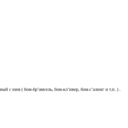
 с ним ( бом-бр’амсель, бом-кл’ивер, бом-с’алинг и т.п. ) .