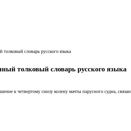
ция и функции в русском языке
ль в русском языке
вуют в русском языке
е
 толковый словарь русского языка
ный толковый словарь русского языка
ние к четвертому снизу колену мачты парусного судна, связанный