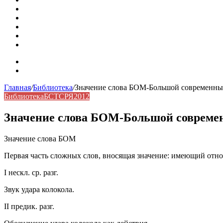
Омонимы: природа языковой многозначности, классифика
Что такое синоним: академическая расширенная статья
Синонимы, антонимы и омонимы: различия, функции и ро
Синонимы, антонимы и омонимы: как слова взаимодейст
Синоним: использование различных слов в русском язык
Карта сайта
Контакты
Главная
/
Библиотека
/
Значение слова БОМ-Большой современный
Библиотека
БСТСРЯ2012
Значение слова БОМ-Большой современ
Значение слова БОМ
Первая часть сложных слов, вносящая значение: имеющий отноше
I нескл. ср. разг.
Звук удара колокола.
II предик. разг.