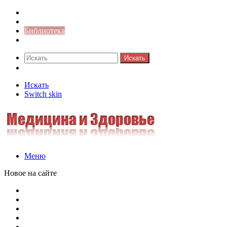
Синонимы к слову
Значение-слова
Библиотека
Ответы на кроссворды
Искать
Switch skin
Искать
Switch skin
Меню
Новое на сайте
Омонимы, паронимы и омографы в русском языке: поняти
Паронимы в русском языке: понятие, классификация и о
Омонимы в русском языке: понятие, классификация и ро
Омограф: сущность, классификация и особенности функц
Паронимы в русском языке: природа, классификация и ро