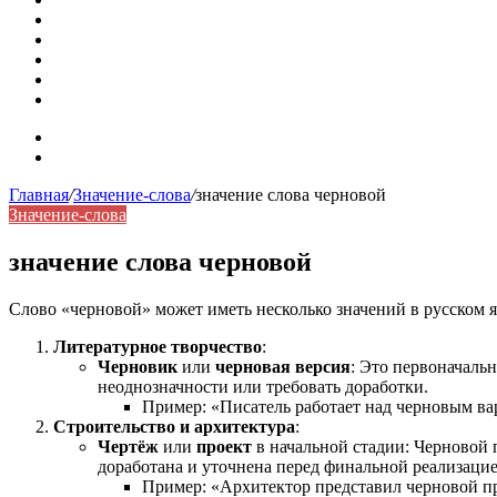
Омонимы: природа языковой многозначности, классифика
Что такое синоним: академическая расширенная статья
Синонимы, антонимы и омонимы: различия, функции и ро
Синонимы, антонимы и омонимы: как слова взаимодейст
Синоним: использование различных слов в русском язык
Карта сайта
Контакты
Главная
/
Значение-слова
/
значение слова черновой
Значение-слова
значение слова черновой
Слово «черновой» может иметь несколько значений в русском я
Литературное творчество
:
Черновик
или
черновая версия
: Это первоначальн
неоднозначности или требовать доработки.
Пример: «Писатель работает над черновым ва
Строительство и архитектура
:
Чертёж
или
проект
в начальной стадии: Черновой 
доработана и уточнена перед финальной реализацие
Пример: «Архитектор представил черновой пр