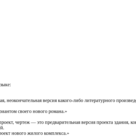
ция и функции в русском языке
ль в русском языке
вуют в русском языке
е
зыке:
ая, неокончательная версия какого-либо литературного произведен
риантом своего нового романа.»
проект, чертеж — это предварительная версия проекта здания, 
й.
оект нового жилого комплекса.»