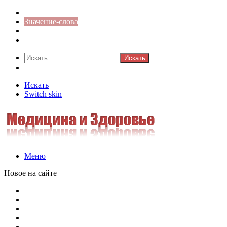
Синонимы к слову
Значение-слова
Библиотека
Ответы на кроссворды
Искать
Switch skin
Искать
Switch skin
Меню
Новое на сайте
Омонимы, паронимы и омографы в русском языке: поняти
Паронимы в русском языке: понятие, классификация и о
Омонимы в русском языке: понятие, классификация и ро
Омограф: сущность, классификация и особенности функц
Паронимы в русском языке: природа, классификация и ро