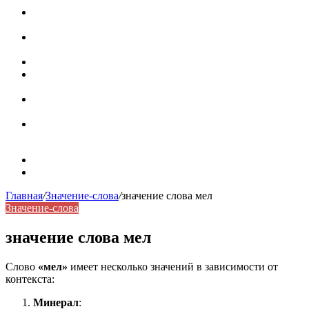
Паронимы в русском языке: природа, классификация и
роль в современной речи
Омонимы: природа языковой многозначности,
классификация и функции в русском языке
Что такое синоним: академическая расширенная статья
Синонимы, антонимы и омонимы: различия, функции и
роль в русском языке
Синонимы, антонимы и омонимы: как слова
взаимодействуют в русском языке
Синоним: использование различных слов в русском
языке
Карта сайта
Контакты
Главная
/
Значение-слова
/
значение слова мел
Значение-слова
значение слова мел
Слово
«мел»
имеет несколько значений в зависимости от
контекста:
Минерал
: