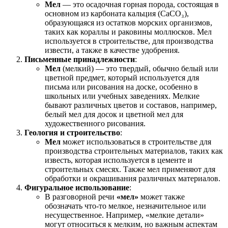
Мел
— это осадочная горная порода, состоящая в
основном из карбоната кальция (CaCO₃),
образующаяся из остатков морских организмов,
таких как кораллы и раковины моллюсков. Мел
используется в строительстве, для производства
извести, а также в качестве удобрения.
Письменные принадлежности
:
Мел
(мелкий) — это твердый, обычно белый или
цветной предмет, который используется для
письма или рисования на доске, особенно в
школьных или учебных заведениях. Мелкие
бывают различных цветов и составов, например,
белый мел для досок и цветной мел для
художественного рисования.
Геология и строительство
:
Мел
может использоваться в строительстве для
производства строительных материалов, таких как
известь, которая используется в цементе и
строительных смесях. Также мел применяют для
обработки и окрашивания различных материалов.
Фигуральное использование
:
В разговорной речи
«мел»
может также
обозначать что-то мелкое, незначительное или
несущественное. Например, «мелкие детали»
могут относиться к мелким, но важным аспектам