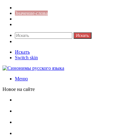
Синонимы к слову
Значение-слова
Библиотека
Ответы на кроссворды
Искать
Switch skin
Искать
Switch skin
Меню
Новое на сайте
Омонимы, паронимы и омографы в русском языке:
понятия, необычные примеры, как не путать
Паронимы в русском языке: понятие, классификация и
особенности употребления
Омонимы в русском языке: понятие, классификация и
роль в коммуникации
Омограф: сущность, классификация и особенности
функционирования в русском языке