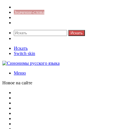
Синонимы к слову
Значение-слова
Библиотека
Ответы на кроссворды
Искать
Switch skin
Искать
Switch skin
Меню
Новое на сайте
Омонимы, паронимы и омографы в русском языке: поняти
Паронимы в русском языке: понятие, классификация и о
Омонимы в русском языке: понятие, классификация и ро
Омограф: сущность, классификация и особенности функц
Паронимы в русском языке: природа, классификация и ро
Омонимы: природа языковой многозначности, классифика
Что такое синоним: академическая расширенная статья
Синонимы, антонимы и омонимы: различия, функции и ро