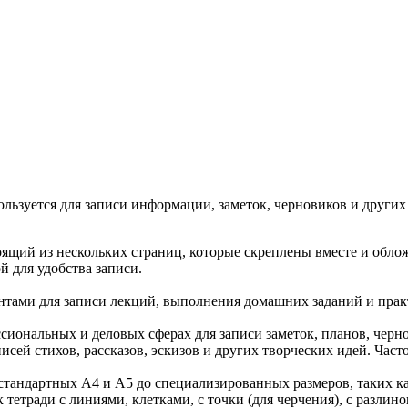
вуют в русском языке
е
ользуется для записи информации, заметок, черновиков и других
оящий из нескольких страниц, которые скреплены вместе и обло
й для удобства записи.
ентами для записи лекций, выполнения домашних заданий и пра
сиональных и деловых сферах для записи заметок, планов, черн
писей стихов, рассказов, эскизов и других творческих идей. Част
стандартных А4 и А5 до специализированных размеров, таких к
к тетради с линиями, клетками, с точки (для черчения), с раз