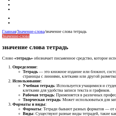
Синонимы, антонимы и омонимы: как слова взаимодейст
Синоним: использование различных слов в русском язык
Карта сайта
Контакты
Главная
/
Значение-слова
/
значение слова тетрадь
Значение-слова
значение слова тетрадь
Слово
«тетрадь»
обозначает письменное средство, которое исп
Определение
:
Тетрадь
— это книжное издание или блокнот, сост
страницы с линиями, клетками или другой разметко
Использование
:
Учебная тетрадь
: Используется учащимися и студ
клетками для удобства записи текста и графиков.
Рабочая тетрадь
: Применяется в различных профес
Творческая тетрадь
: Может использоваться для за
Форматы и виды
:
Форматы
: Тетради бывают разных форматов — от 
Виды
: Существуют разные виды тетрадей, такие ка