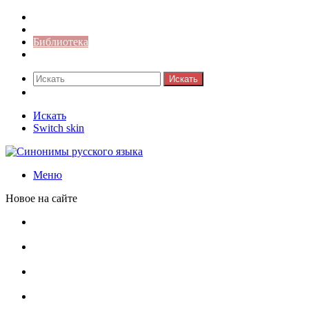
Синонимы к слову
Значение-слова
Библиотека
Ответы на кроссворды
Искать
Switch skin
Искать
Switch skin
Меню
Новое на сайте
Омонимы, паронимы и омографы в русском языке:
понятия, необычные примеры, как не путать
Паронимы в русском языке: понятие, классификация и
особенности употребления
Омонимы в русском языке: понятие, классификация и
роль в коммуникации
Омограф: сущность, классификация и особенности
функционирования в русском языке