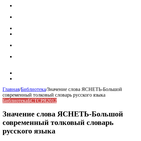
Паронимы в русском языке: природа, классификация и
роль в современной речи
Омонимы: природа языковой многозначности,
классификация и функции в русском языке
Что такое синоним: академическая расширенная статья
Синонимы, антонимы и омонимы: различия, функции и
роль в русском языке
Синонимы, антонимы и омонимы: как слова
взаимодействуют в русском языке
Синоним: использование различных слов в русском
языке
Карта сайта
Контакты
Главная
/
Библиотека
/
Значение слова ЯСНЕТЬ-Большой
современный толковый словарь русского языка
Библиотека
БСТСРЯ2012
Значение слова ЯСНЕТЬ-Большой
современный толковый словарь
русского языка