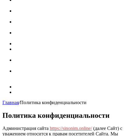
роль в коммуникации
Омограф: сущность, классификация и особенности
функционирования в русском языке
Паронимы в русском языке: природа, классификация и
роль в современной речи
Омонимы: природа языковой многозначности,
классификация и функции в русском языке
Что такое синоним: академическая расширенная статья
Синонимы, антонимы и омонимы: различия, функции и
роль в русском языке
Синонимы, антонимы и омонимы: как слова
взаимодействуют в русском языке
Синоним: использование различных слов в русском
языке
Карта сайта
Контакты
Главная
/
Политика конфиденциальности
Политика конфиденциальности
Администрация сайта
https://sinonim.online/
(далее Сайт) с
уважением относится к правам посетителей Сайта. Мы