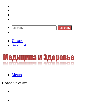
Синонимы к слову
Значение-слова
Библиотека
Ответы на кроссворды
Искать
Switch skin
Искать
Switch skin
Меню
Новое на сайте
Омонимы, паронимы и омографы в русском языке:
понятия, необычные примеры, как не путать
Паронимы в русском языке: понятие, классификация и
особенности употребления
Омонимы в русском языке: понятие, классификация и