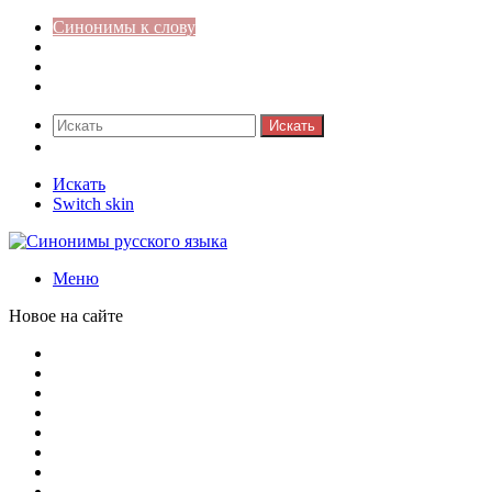
Синонимы к слову
Значение-слова
Библиотека
Ответы на кроссворды
Искать
Switch skin
Искать
Switch skin
Меню
Новое на сайте
Омонимы, паронимы и омографы в русском языке: поняти
Паронимы в русском языке: понятие, классификация и о
Омонимы в русском языке: понятие, классификация и ро
Омограф: сущность, классификация и особенности функц
Паронимы в русском языке: природа, классификация и ро
Омонимы: природа языковой многозначности, классифика
Что такое синоним: академическая расширенная статья
Синонимы, антонимы и омонимы: различия, функции и ро