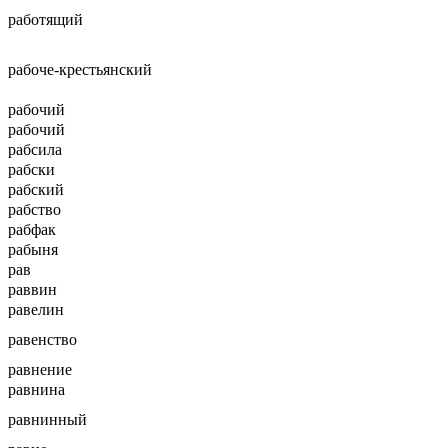
работящий
рабоче-крестьянский
рабочий
рабочий
рабсила
рабски
рабский
рабство
рабфак
рабыня
рав
раввин
равелин
равенство
равнение
равнина
равнинный