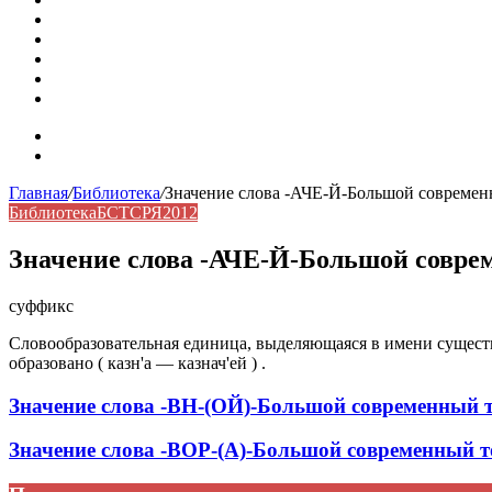
Омонимы: природа языковой многозначности, классифика
Что такое синоним: академическая расширенная статья
Синонимы, антонимы и омонимы: различия, функции и ро
Синонимы, антонимы и омонимы: как слова взаимодейст
Синоним: использование различных слов в русском язык
Карта сайта
Контакты
Главная
/
Библиотека
/
Значение слова -АЧЕ-Й-Большой современ
Библиотека
БСТСРЯ2012
Значение слова -АЧЕ-Й-Большой совре
суффикс
Словообразовательная единица, выделяющаяся в имени существи
образовано ( казн'а — казнач'ей ) .
Значение слова -ВН-(ОЙ)-Большой современный 
Значение слова -ВОР-(А)-Большой современный т