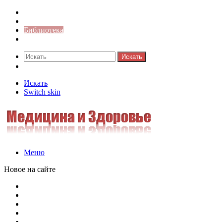
Синонимы к слову
Значение-слова
Библиотека
Ответы на кроссворды
Искать
Switch skin
Искать
Switch skin
Меню
Новое на сайте
Омонимы, паронимы и омографы в русском языке: поняти
Паронимы в русском языке: понятие, классификация и о
Омонимы в русском языке: понятие, классификация и ро
Омограф: сущность, классификация и особенности функц
Паронимы в русском языке: природа, классификация и ро