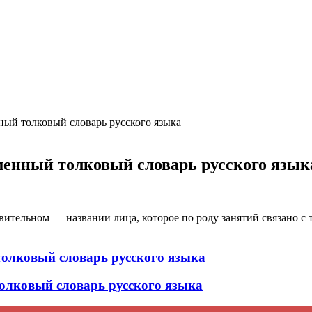
ция и функции в русском языке
ль в русском языке
вуют в русском языке
е
ный толковый словарь русского языка
менный толковый словарь русского язык
тельном — названии лица, которое по роду занятий связано с т
толковый словарь русского языка
олковый словарь русского языка