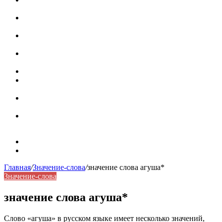
роль в коммуникации
Омограф: сущность, классификация и особенности
функционирования в русском языке
Паронимы в русском языке: природа, классификация и
роль в современной речи
Омонимы: природа языковой многозначности,
классификация и функции в русском языке
Что такое синоним: академическая расширенная статья
Синонимы, антонимы и омонимы: различия, функции и
роль в русском языке
Синонимы, антонимы и омонимы: как слова
взаимодействуют в русском языке
Синоним: использование различных слов в русском
языке
Карта сайта
Контакты
Главная
/
Значение-слова
/
значение слова агуша*
Значение-слова
значение слова агуша*
Слово «агуша» в русском языке имеет несколько значений,