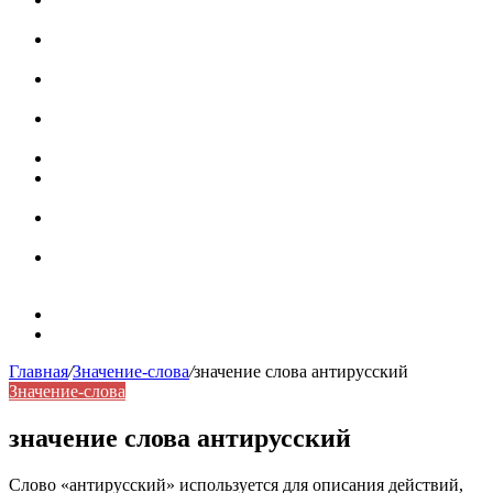
роль в коммуникации
Омограф: сущность, классификация и особенности
функционирования в русском языке
Паронимы в русском языке: природа, классификация и
роль в современной речи
Омонимы: природа языковой многозначности,
классификация и функции в русском языке
Что такое синоним: академическая расширенная статья
Синонимы, антонимы и омонимы: различия, функции и
роль в русском языке
Синонимы, антонимы и омонимы: как слова
взаимодействуют в русском языке
Синоним: использование различных слов в русском
языке
Карта сайта
Контакты
Главная
/
Значение-слова
/
значение слова антирусский
Значение-слова
значение слова антирусский
Слово «антирусский» используется для описания действий,