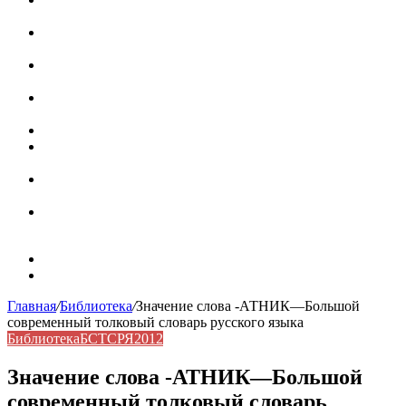
роль в коммуникации
Омограф: сущность, классификация и особенности
функционирования в русском языке
Паронимы в русском языке: природа, классификация и
роль в современной речи
Омонимы: природа языковой многозначности,
классификация и функции в русском языке
Что такое синоним: академическая расширенная статья
Синонимы, антонимы и омонимы: различия, функции и
роль в русском языке
Синонимы, антонимы и омонимы: как слова
взаимодействуют в русском языке
Синоним: использование различных слов в русском
языке
Карта сайта
Контакты
Главная
/
Библиотека
/
Значение слова -АТНИК—Большой
современный толковый словарь русского языка
Библиотека
БСТСРЯ2012
Значение слова -АТНИК—Большой
современный толковый словарь