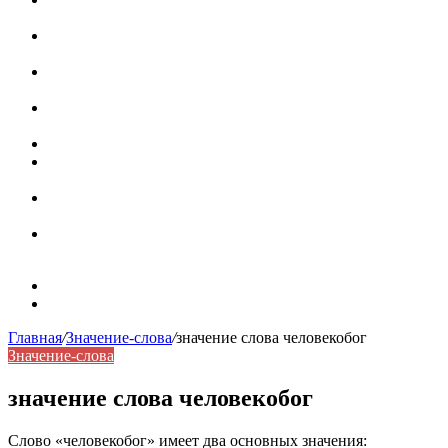
роль в коммуникации
Омограф: сущность, классификация и особенности
функционирования в русском языке
Паронимы в русском языке: природа, классификация и
роль в современной речи
Омонимы: природа языковой многозначности,
классификация и функции в русском языке
Что такое синоним: академическая расширенная статья
Синонимы, антонимы и омонимы: различия, функции и
роль в русском языке
Синонимы, антонимы и омонимы: как слова
взаимодействуют в русском языке
Синоним: использование различных слов в русском
языке
Карта сайта
Контакты
Главная
/
Значение-слова
/
значение слова человекобог
Значение-слова
значение слова человекобог
Слово «человекобог» имеет два основных значения: