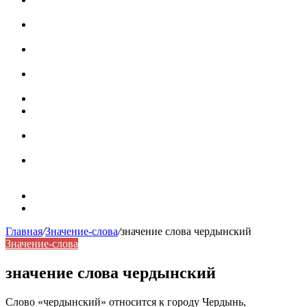
роль в коммуникации
Омограф: сущность, классификация и особенности
функционирования в русском языке
Паронимы в русском языке: природа, классификация и
роль в современной речи
Омонимы: природа языковой многозначности,
классификация и функции в русском языке
Что такое синоним: академическая расширенная статья
Синонимы, антонимы и омонимы: различия, функции и
роль в русском языке
Синонимы, антонимы и омонимы: как слова
взаимодействуют в русском языке
Синоним: использование различных слов в русском
языке
Карта сайта
Контакты
Главная
/
Значение-слова
/
значение слова чердынский
Значение-слова
значение слова чердынский
Слово «чердынский» относится к городу Чердынь,