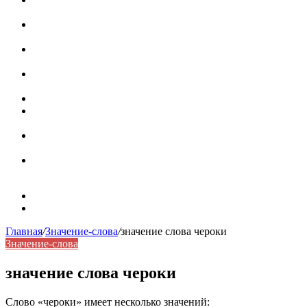
роль в коммуникации
Омограф: сущность, классификация и особенности
функционирования в русском языке
Паронимы в русском языке: природа, классификация и
роль в современной речи
Омонимы: природа языковой многозначности,
классификация и функции в русском языке
Что такое синоним: академическая расширенная статья
Синонимы, антонимы и омонимы: различия, функции и
роль в русском языке
Синонимы, антонимы и омонимы: как слова
взаимодействуют в русском языке
Синоним: использование различных слов в русском
языке
Карта сайта
Контакты
Главная
/
Значение-слова
/
значение слова чероки
Значение-слова
значение слова чероки
Слово «чероки» имеет несколько значений: