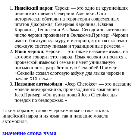
Индейский народ
: Чероки — это одно из крупнейших
индейских племён Северной Америки. Они
исторически обитали на территории современных
штатов Джорджия, Северная Каролина, Южная
Каролина, Теннесси и Алабама. Сегодня значительное
число чероки проживает в Оклахоме.Пример: «Чероки
имеют богатую культуру и историю, которая включает
сложную систему письма и традиционные ремесла.»
Язык чероки
: Чероки — это также название языка, на
котором говорит этот народ. Язык чероки относится к
ирокезской языковой семье и имеет уникальную
письменность, разработанную Секвойей.Пример:
«Секвойя создал слоговую азбуку для языка чероки в
начале XIX века.»
Название автомобиля
: «Jeep Cherokee» — это название
модели внедорожника, производимого компанией
Jeep.Пример: «Он купил новый Jeep Cherokee для
поездок по бездорожью.»
Таким образом, слово «чероки» может означать как
индейский народ и их язык, так и название модели
автомобиля.
значение слова чума