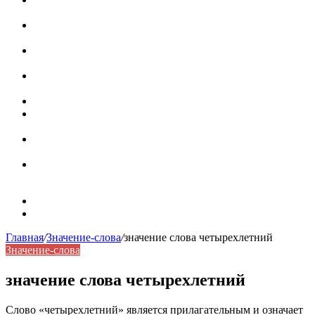
роль в коммуникации
Омограф: сущность, классификация и особенности
функционирования в русском языке
Паронимы в русском языке: природа, классификация и
роль в современной речи
Омонимы: природа языковой многозначности,
классификация и функции в русском языке
Что такое синоним: академическая расширенная статья
Синонимы, антонимы и омонимы: различия, функции и
роль в русском языке
Синонимы, антонимы и омонимы: как слова
взаимодействуют в русском языке
Синоним: использование различных слов в русском
языке
Карта сайта
Контакты
Главная
/
Значение-слова
/
значение слова четырехлетний
Значение-слова
значение слова четырехлетний
Слово «четырехлетний» является прилагательным и означает