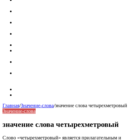
роль в коммуникации
Омограф: сущность, классификация и особенности
функционирования в русском языке
Паронимы в русском языке: природа, классификация и
роль в современной речи
Омонимы: природа языковой многозначности,
классификация и функции в русском языке
Что такое синоним: академическая расширенная статья
Синонимы, антонимы и омонимы: различия, функции и
роль в русском языке
Синонимы, антонимы и омонимы: как слова
взаимодействуют в русском языке
Синоним: использование различных слов в русском
языке
Карта сайта
Контакты
Главная
/
Значение-слова
/
значение слова четырехметровый
Значение-слова
значение слова четырехметровый
Слово «четырехметровый» является прилагательным и