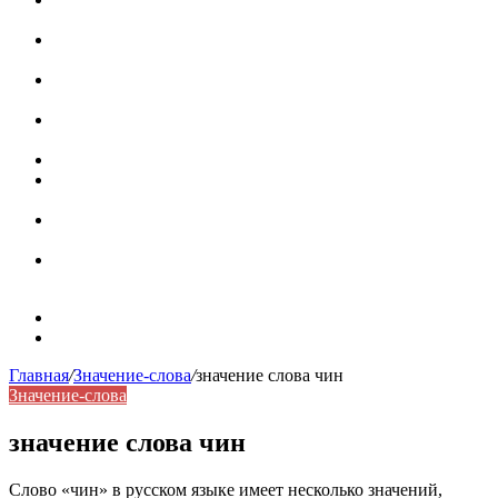
роль в коммуникации
Омограф: сущность, классификация и особенности
функционирования в русском языке
Паронимы в русском языке: природа, классификация и
роль в современной речи
Омонимы: природа языковой многозначности,
классификация и функции в русском языке
Что такое синоним: академическая расширенная статья
Синонимы, антонимы и омонимы: различия, функции и
роль в русском языке
Синонимы, антонимы и омонимы: как слова
взаимодействуют в русском языке
Синоним: использование различных слов в русском
языке
Карта сайта
Контакты
Главная
/
Значение-слова
/
значение слова чин
Значение-слова
значение слова чин
Слово «чин» в русском языке имеет несколько значений,