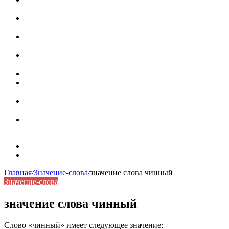
роль в коммуникации
Омограф: сущность, классификация и особенности
функционирования в русском языке
Паронимы в русском языке: природа, классификация и
роль в современной речи
Омонимы: природа языковой многозначности,
классификация и функции в русском языке
Что такое синоним: академическая расширенная статья
Синонимы, антонимы и омонимы: различия, функции и
роль в русском языке
Синонимы, антонимы и омонимы: как слова
взаимодействуют в русском языке
Синоним: использование различных слов в русском
языке
Карта сайта
Контакты
Главная
/
Значение-слова
/
значение слова чинный
Значение-слова
значение слова чинный
Слово «чинный» имеет следующее значение: