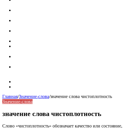
роль в коммуникации
Омограф: сущность, классификация и особенности
функционирования в русском языке
Паронимы в русском языке: природа, классификация и
роль в современной речи
Омонимы: природа языковой многозначности,
классификация и функции в русском языке
Что такое синоним: академическая расширенная статья
Синонимы, антонимы и омонимы: различия, функции и
роль в русском языке
Синонимы, антонимы и омонимы: как слова
взаимодействуют в русском языке
Синоним: использование различных слов в русском
языке
Карта сайта
Контакты
Главная
/
Значение-слова
/
значение слова чистоплотность
Значение-слова
значение слова чистоплотность
Слово «чистоплотность» обозначает качество или состояние,