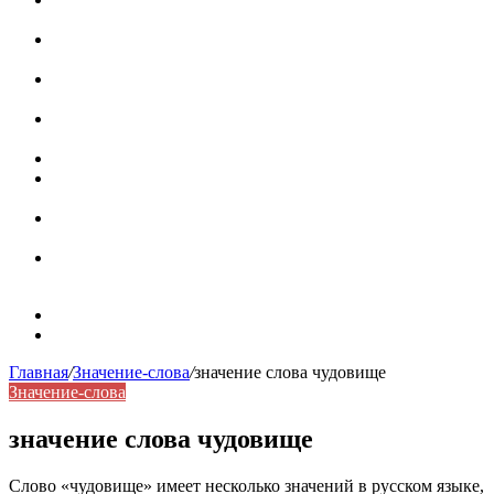
роль в коммуникации
Омограф: сущность, классификация и особенности
функционирования в русском языке
Паронимы в русском языке: природа, классификация и
роль в современной речи
Омонимы: природа языковой многозначности,
классификация и функции в русском языке
Что такое синоним: академическая расширенная статья
Синонимы, антонимы и омонимы: различия, функции и
роль в русском языке
Синонимы, антонимы и омонимы: как слова
взаимодействуют в русском языке
Синоним: использование различных слов в русском
языке
Карта сайта
Контакты
Главная
/
Значение-слова
/
значение слова чудовище
Значение-слова
значение слова чудовище
Слово «чудовище» имеет несколько значений в русском языке,