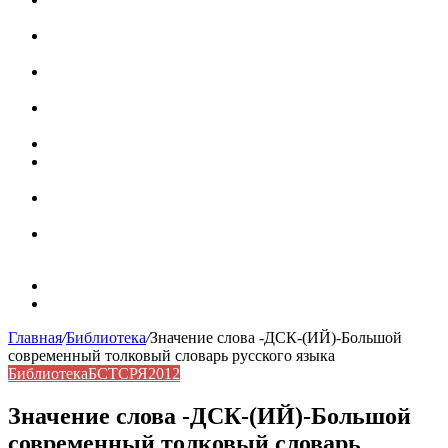
роль в коммуникации
Омограф: сущность, классификация и особенности
функционирования в русском языке
Паронимы в русском языке: природа, классификация и
роль в современной речи
Омонимы: природа языковой многозначности,
классификация и функции в русском языке
Что такое синоним: академическая расширенная статья
Синонимы, антонимы и омонимы: различия, функции и
роль в русском языке
Синонимы, антонимы и омонимы: как слова
взаимодействуют в русском языке
Синоним: использование различных слов в русском
языке
Карта сайта
Контакты
Главная
/
Библиотека
/
Значение слова -ДСК-(ИЙ)-Большой
современный толковый словарь русского языка
Библиотека
БСТСРЯ2012
Значение слова -ДСК-(ИЙ)-Большой
современный толковый словарь