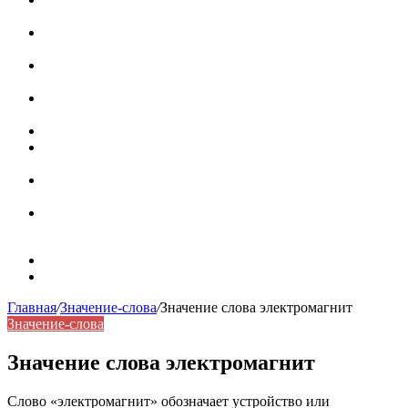
роль в коммуникации
Омограф: сущность, классификация и особенности
функционирования в русском языке
Паронимы в русском языке: природа, классификация и
роль в современной речи
Омонимы: природа языковой многозначности,
классификация и функции в русском языке
Что такое синоним: академическая расширенная статья
Синонимы, антонимы и омонимы: различия, функции и
роль в русском языке
Синонимы, антонимы и омонимы: как слова
взаимодействуют в русском языке
Синоним: использование различных слов в русском
языке
Карта сайта
Контакты
Главная
/
Значение-слова
/
Значение слова электромагнит
Значение-слова
Значение слова электромагнит
Слово «электромагнит» обозначает устройство или