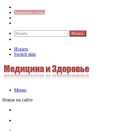
Синонимы к слову
Значение-слова
Библиотека
Ответы на кроссворды
Искать
Switch skin
Искать
Switch skin
Меню
Новое на сайте
Омонимы, паронимы и омографы в русском языке:
понятия, необычные примеры, как не путать
Паронимы в русском языке: понятие, классификация и
особенности употребления
Омонимы в русском языке: понятие, классификация и