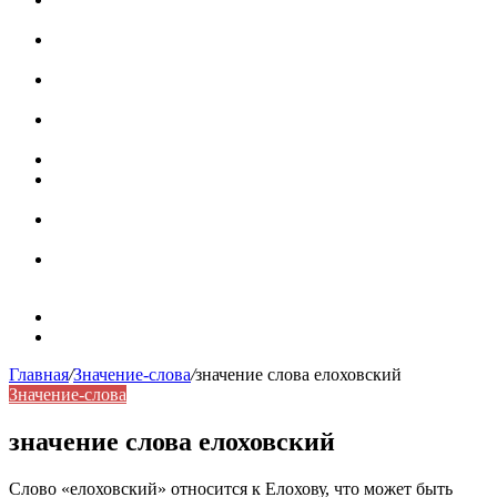
роль в коммуникации
Омограф: сущность, классификация и особенности
функционирования в русском языке
Паронимы в русском языке: природа, классификация и
роль в современной речи
Омонимы: природа языковой многозначности,
классификация и функции в русском языке
Что такое синоним: академическая расширенная статья
Синонимы, антонимы и омонимы: различия, функции и
роль в русском языке
Синонимы, антонимы и омонимы: как слова
взаимодействуют в русском языке
Синоним: использование различных слов в русском
языке
Карта сайта
Контакты
Главная
/
Значение-слова
/
значение слова елоховский
Значение-слова
значение слова елоховский
Слово «елоховский» относится к Елохову, что может быть