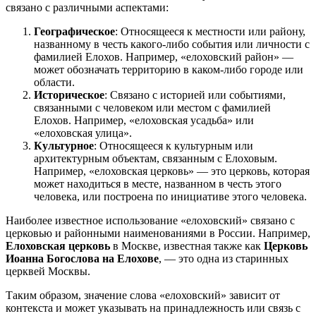
связано с различными аспектами:
Географическое
: Относящееся к местности или району,
названному в честь какого-либо события или личности с
фамилией Елохов. Например, «елоховский район» —
может обозначать территорию в каком-либо городе или
области.
Историческое
: Связано с историей или событиями,
связанными с человеком или местом с фамилией
Елохов. Например, «елоховская усадьба» или
«елоховская улица».
Культурное
: Относящееся к культурным или
архитектурным объектам, связанным с Елоховым.
Например, «елоховская церковь» — это церковь, которая
может находиться в месте, названном в честь этого
человека, или построена по инициативе этого человека.
Наиболее известное использование «елоховский» связано с
церковью и районными наименованиями в России. Например,
Елоховская церковь
в Москве, известная также как
Церковь
Иоанна Богослова на Елохове
, — это одна из старинных
церквей Москвы.
Таким образом, значение слова «елоховский» зависит от
контекста и может указывать на принадлежность или связь с