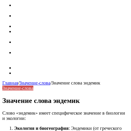
Паронимы в русском языке: природа, классификация и
роль в современной речи
Омонимы: природа языковой многозначности,
классификация и функции в русском языке
Что такое синоним: академическая расширенная статья
Синонимы, антонимы и омонимы: различия, функции и
роль в русском языке
Синонимы, антонимы и омонимы: как слова
взаимодействуют в русском языке
Синоним: использование различных слов в русском
языке
Карта сайта
Контакты
Главная
/
Значение-слова
/
Значение слова эндемик
Значение-слова
Значение слова эндемик
Слово «эндемик» имеет специфическое значение в биологии
и экологии:
Экология и биогеография
: Эндемики (от греческого