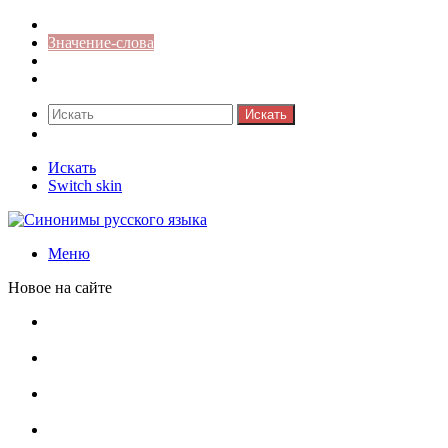
Синонимы к слову
Значение-слова
Библиотека
Ответы на кроссворды
Искать
Switch skin
Искать
Switch skin
Меню
Новое на сайте
Омонимы, паронимы и омографы в русском языке:
понятия, необычные примеры, как не путать
Паронимы в русском языке: понятие, классификация и
особенности употребления
Омонимы в русском языке: понятие, классификация и
роль в коммуникации
Омограф: сущность, классификация и особенности
функционирования в русском языке