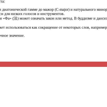
та:
в диатонической гамме до мажор (C-major) и натурального минор
си для низких голосов и инструментов.
 «Фа» (法) может означать закон или метод. В буддизме и даосиз
жет использоваться как сокращение от некоторых слов, например
очное значение.