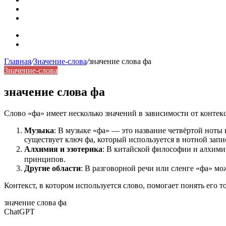
Синонимы, антонимы и омонимы: как слова взаимодейст
Синоним: использование различных слов в русском язык
Карта сайта
Контакты
Главная
/
Значение-слова
/
значение слова фа
Значение-слова
значение слова фа
Слово «фа» имеет несколько значений в зависимости от контекс
Музыка
: В музыке «фа» — это название четвёртой ноты 
существует ключ фа, который используется в нотной запи
Алхимия и эзотерика
: В китайской философии и алхимии
принципов.
Другие области
: В разговорной речи или сленге «фа» мо
Контекст, в котором используется слово, помогает понять его т
значение слова фа
ChatGPT