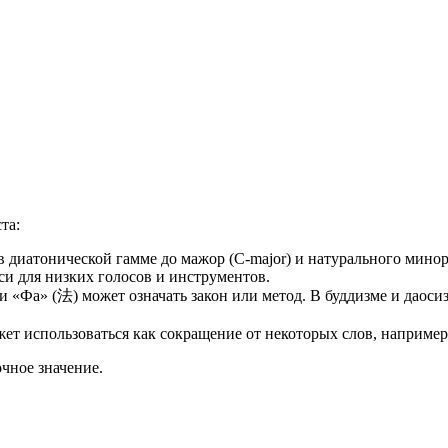
вуют в русском языке
е
та:
в диатонической гамме до мажор (C-major) и натурального минор
си для низких голосов и инструментов.
 «Фа» (法) может означать закон или метод. В буддизме и даосиз
жет использоваться как сокращение от некоторых слов, например
очное значение.