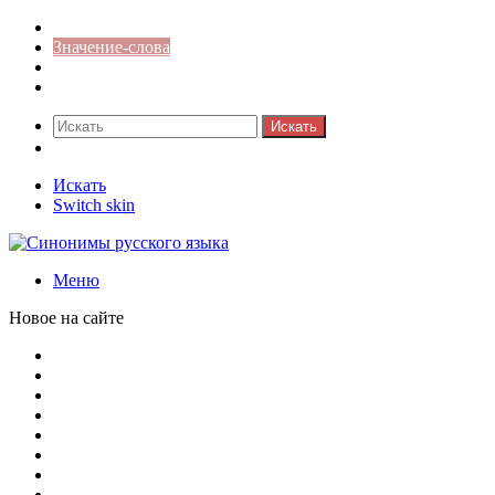
Синонимы к слову
Значение-слова
Библиотека
Ответы на кроссворды
Искать
Switch skin
Искать
Switch skin
Меню
Новое на сайте
Омонимы, паронимы и омографы в русском языке: поняти
Паронимы в русском языке: понятие, классификация и о
Омонимы в русском языке: понятие, классификация и ро
Омограф: сущность, классификация и особенности функц
Паронимы в русском языке: природа, классификация и ро
Омонимы: природа языковой многозначности, классифика
Что такое синоним: академическая расширенная статья
Синонимы, антонимы и омонимы: различия, функции и ро