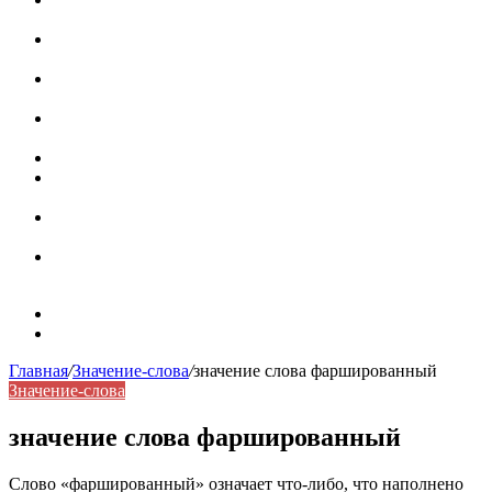
роль в коммуникации
Омограф: сущность, классификация и особенности
функционирования в русском языке
Паронимы в русском языке: природа, классификация и
роль в современной речи
Омонимы: природа языковой многозначности,
классификация и функции в русском языке
Что такое синоним: академическая расширенная статья
Синонимы, антонимы и омонимы: различия, функции и
роль в русском языке
Синонимы, антонимы и омонимы: как слова
взаимодействуют в русском языке
Синоним: использование различных слов в русском
языке
Карта сайта
Контакты
Главная
/
Значение-слова
/
значение слова фаршированный
Значение-слова
значение слова фаршированный
Слово «фаршированный» означает что-либо, что наполнено