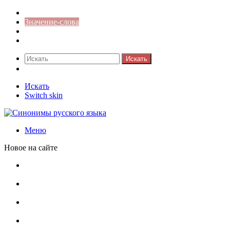
Синонимы к слову
Значение-слова
Библиотека
Ответы на кроссворды
Искать
Switch skin
Искать
Switch skin
Меню
Новое на сайте
Омонимы, паронимы и омографы в русском языке:
понятия, необычные примеры, как не путать
Паронимы в русском языке: понятие, классификация и
особенности употребления
Омонимы в русском языке: понятие, классификация и
роль в коммуникации
Омограф: сущность, классификация и особенности
функционирования в русском языке