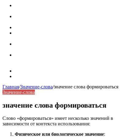
Паронимы в русском языке: природа, классификация и
роль в современной речи
Омонимы: природа языковой многозначности,
классификация и функции в русском языке
Что такое синоним: академическая расширенная статья
Синонимы, антонимы и омонимы: различия, функции и
роль в русском языке
Синонимы, антонимы и омонимы: как слова
взаимодействуют в русском языке
Синоним: использование различных слов в русском
языке
Карта сайта
Контакты
Главная
/
Значение-слова
/
значение слова формироваться
Значение-слова
значение слова формироваться
Слово «формироваться» имеет несколько значений в
зависимости от контекста использования:
Физическое или биологическое значение
: