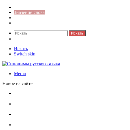
Синонимы к слову
Значение-слова
Библиотека
Ответы на кроссворды
Искать
Switch skin
Искать
Switch skin
Меню
Новое на сайте
Омонимы, паронимы и омографы в русском языке:
понятия, необычные примеры, как не путать
Паронимы в русском языке: понятие, классификация и
особенности употребления
Омонимы в русском языке: понятие, классификация и
роль в коммуникации
Омограф: сущность, классификация и особенности
функционирования в русском языке