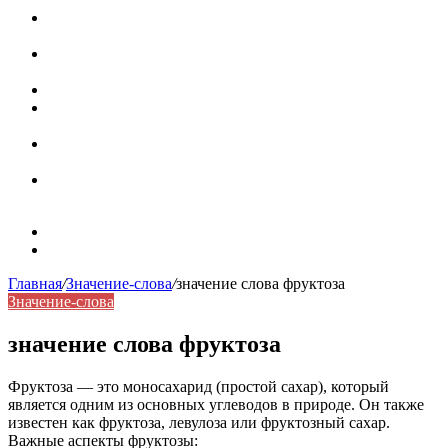
Паронимы в русском языке: природа, классификация и
роль в современной речи
Омонимы: природа языковой многозначности,
классификация и функции в русском языке
Что такое синоним: академическая расширенная статья
Синонимы, антонимы и омонимы: различия, функции и
роль в русском языке
Синонимы, антонимы и омонимы: как слова
взаимодействуют в русском языке
Синоним: использование различных слов в русском
языке
Карта сайта
Контакты
Главная
/
Значение-слова
/
значение слова фруктоза
Значение-слова
значение слова фруктоза
Фруктоза — это моносахарид (простой сахар), который
является одним из основных углеводов в природе. Он также
известен как фруктоза, левулоза или фруктозный сахар.
Важные аспекты фруктозы: