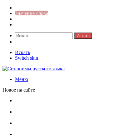
Синонимы к слову
Значение-слова
Библиотека
Ответы на кроссворды
Искать
Switch skin
Искать
Switch skin
Меню
Новое на сайте
Омонимы, паронимы и омографы в русском языке:
понятия, необычные примеры, как не путать
Паронимы в русском языке: понятие, классификация и
особенности употребления
Омонимы в русском языке: понятие, классификация и
роль в коммуникации
Омограф: сущность, классификация и особенности
функционирования в русском языке