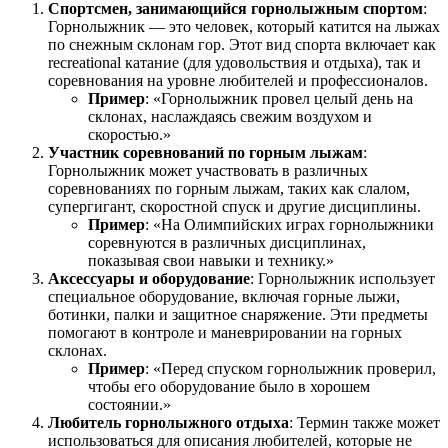
Спортсмен, занимающийся горнолыжным спортом
:
Горнолыжник — это человек, который катится на лыжах
по снежным склонам гор. Этот вид спорта включает как
recreational катание (для удовольствия и отдыха), так и
соревнования на уровне любителей и профессионалов.
Пример
: «Горнолыжник провел целый день на
склонах, наслаждаясь свежим воздухом и
скоростью.»
Участник соревнований по горным лыжам
:
Горнолыжник может участвовать в различных
соревнованиях по горным лыжам, таких как слалом,
супергигант, скоростной спуск и другие дисциплины.
Пример
: «На Олимпийских играх горнолыжники
соревнуются в различных дисциплинах,
показывая свои навыки и технику.»
Аксессуары и оборудование
: Горнолыжник использует
специальное оборудование, включая горные лыжи,
ботинки, палки и защитное снаряжение. Эти предметы
помогают в контроле и маневрировании на горных
склонах.
Пример
: «Перед спуском горнолыжник проверил,
чтобы его оборудование было в хорошем
состоянии.»
Любитель горнолыжного отдыха
: Термин также может
использоваться для описания любителей, которые не