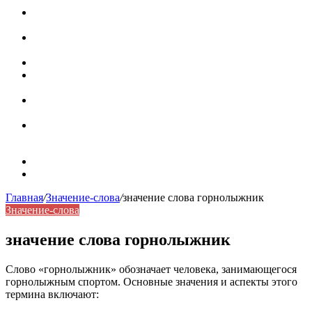
Паронимы в русском языке: природа, классификация и
роль в современной речи
Омонимы: природа языковой многозначности,
классификация и функции в русском языке
Что такое синоним: академическая расширенная статья
Синонимы, антонимы и омонимы: различия, функции и
роль в русском языке
Синонимы, антонимы и омонимы: как слова
взаимодействуют в русском языке
Синоним: использование различных слов в русском
языке
Карта сайта
Контакты
Главная
/
Значение-слова
/
значение слова горнолыжник
Значение-слова
значение слова горнолыжник
Слово «горнолыжник» обозначает человека, занимающегося
горнолыжным спортом. Основные значения и аспекты этого
термина включают: