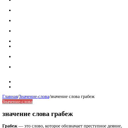
роль в коммуникации
Омограф: сущность, классификация и особенности
функционирования в русском языке
Паронимы в русском языке: природа, классификация и
роль в современной речи
Омонимы: природа языковой многозначности,
классификация и функции в русском языке
Что такое синоним: академическая расширенная статья
Синонимы, антонимы и омонимы: различия, функции и
роль в русском языке
Синонимы, антонимы и омонимы: как слова
взаимодействуют в русском языке
Синоним: использование различных слов в русском
языке
Карта сайта
Контакты
Главная
/
Значение-слова
/
значение слова грабеж
Значение-слова
значение слова грабеж
Грабеж
— это слово, которое обозначает преступное деяние,