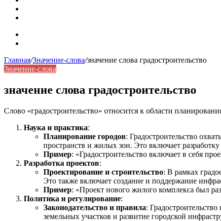
Синонимы, антонимы и омонимы: как слова взаимодейст
Синоним: использование различных слов в русском язык
Карта сайта
Контакты
Главная
/
Значение-слова
/
значение слова градостроительство
Значение-слова
значение слова градостроительство
Слово «градостроительство» относится к области планировани
Наука и практика
:
Планирование городов
: Градостроительство охва
пространств и жилых зон. Это включает разработку
Пример
: «Градостроительство включает в себя пр
Разработка проектов
:
Проектирование и строительство
: В рамках градо
Это также включает создание и поддержание инфрас
Пример
: «Проект нового жилого комплекса был раз
Политика и регулирование
:
Законодательство и правила
: Градостроительство
земельных участков и развитие городской инфрастр