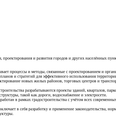
вуют в русском языке
е
я, проектирования и развития городов и других населённых пун
тывает процессы и методы, связанные с проектированием и орга
 планов и стратегий для эффективного использования территори
оектирование новых жилых районов, торговых центров и транспо
строительства разрабатываются проекты зданий, кварталов, парк
труктуры, такой как дороги, водоснабжение и электросети.
работан в рамках градостроительства с учётом всех современных
 включает в себя разработку и применение законодательства, нор
уктуры.