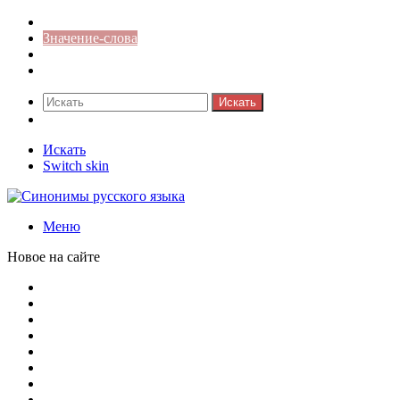
Синонимы к слову
Значение-слова
Библиотека
Ответы на кроссворды
Искать
Switch skin
Искать
Switch skin
Меню
Новое на сайте
Омонимы, паронимы и омографы в русском языке: поняти
Паронимы в русском языке: понятие, классификация и о
Омонимы в русском языке: понятие, классификация и ро
Омограф: сущность, классификация и особенности функц
Паронимы в русском языке: природа, классификация и ро
Омонимы: природа языковой многозначности, классифика
Что такое синоним: академическая расширенная статья
Синонимы, антонимы и омонимы: различия, функции и ро