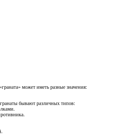
«граната» может иметь разные значения:
 гранаты бывают различных типов:
олками.
противника.
й.