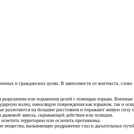
ция и функции в русском языке
ль в русском языке
вуют в русском языке
е
оенных и гражданских целях. В зависимости от контекста, слово 
ля разрушения или поражения целей с помощью взрыва. Военные
ударную волну, наносящую повреждения как взрывом, так и оск
рые разлетаются на большие расстояния и поражают живую силу 
ия дымовой завесы, скрывающей действия или позиции.
бы осветить территорию или ослепить противника.
ие вещества, вызывающие раздражение глаз и дыхательных путе