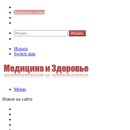
Синонимы к слову
Значение-слова
Библиотека
Ответы на кроссворды
Искать
Switch skin
Искать
Switch skin
Меню
Новое на сайте
Омонимы, паронимы и омографы в русском языке: поняти
Паронимы в русском языке: понятие, классификация и о
Омонимы в русском языке: понятие, классификация и ро
Омограф: сущность, классификация и особенности функц
Паронимы в русском языке: природа, классификация и ро