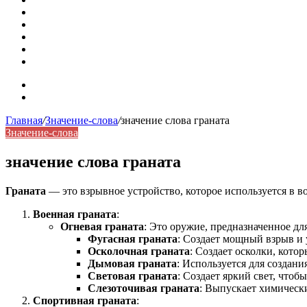
Омонимы: природа языковой многозначности, классифика
Что такое синоним: академическая расширенная статья
Синонимы, антонимы и омонимы: различия, функции и ро
Синонимы, антонимы и омонимы: как слова взаимодейст
Синоним: использование различных слов в русском язык
Карта сайта
Контакты
Главная
/
Значение-слова
/
значение слова граната
Значение-слова
значение слова граната
Граната
— это взрывное устройство, которое используется в в
Военная граната
:
Огневая граната
: Это оружие, предназначенное д
Фугасная граната
: Создает мощный взрыв и 
Осколочная граната
: Создает осколки, кото
Дымовая граната
: Используется для создан
Световая граната
: Создает яркий свет, что
Слезоточивая граната
: Выпускает химическ
Спортивная граната
: