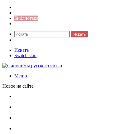
Синонимы к слову
Значение-слова
Библиотека
Ответы на кроссворды
Искать
Switch skin
Искать
Switch skin
Меню
Новое на сайте
Омонимы, паронимы и омографы в русском языке:
понятия, необычные примеры, как не путать
Паронимы в русском языке: понятие, классификация и
особенности употребления
Омонимы в русском языке: понятие, классификация и
роль в коммуникации
Омограф: сущность, классификация и особенности
функционирования в русском языке