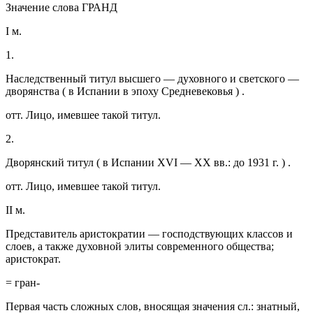
Значение слова ГРАНД
I м.
1.
Наследственный титул высшего — духовного и светского —
дворянства ( в Испании в эпоху Средневековья ) .
отт. Лицо, имевшее такой титул.
2.
Дворянский титул ( в Испании XVI — XX вв.: до 1931 г. ) .
отт. Лицо, имевшее такой титул.
II м.
Представитель аристократии — господствующих классов и
слоев, а также духовной элиты современного общества;
аристократ.
= гран-
Первая часть сложных слов, вносящая значения сл.: знатный,