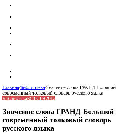
Паронимы в русском языке: природа, классификация и
роль в современной речи
Омонимы: природа языковой многозначности,
классификация и функции в русском языке
Что такое синоним: академическая расширенная статья
Синонимы, антонимы и омонимы: различия, функции и
роль в русском языке
Синонимы, антонимы и омонимы: как слова
взаимодействуют в русском языке
Синоним: использование различных слов в русском
языке
Карта сайта
Контакты
Главная
/
Библиотека
/
Значение слова ГРАНД-Большой
современный толковый словарь русского языка
Библиотека
БСТСРЯ2012
Значение слова ГРАНД-Большой
современный толковый словарь
русского языка