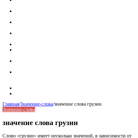
роль в коммуникации
Омограф: сущность, классификация и особенности
функционирования в русском языке
Паронимы в русском языке: природа, классификация и
роль в современной речи
Омонимы: природа языковой многозначности,
классификация и функции в русском языке
Что такое синоним: академическая расширенная статья
Синонимы, антонимы и омонимы: различия, функции и
роль в русском языке
Синонимы, антонимы и омонимы: как слова
взаимодействуют в русском языке
Синоним: использование различных слов в русском
языке
Карта сайта
Контакты
Главная
/
Значение-слова
/
значение слова грузин
Значение-слова
значение слова грузин
Слово «грузин» имеет несколько значений, в зависимости от