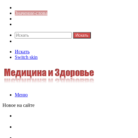
Синонимы к слову
Значение-слова
Библиотека
Ответы на кроссворды
Искать
Switch skin
Искать
Switch skin
Меню
Новое на сайте
Омонимы, паронимы и омографы в русском языке:
понятия, необычные примеры, как не путать
Паронимы в русском языке: понятие, классификация и
особенности употребления
Омонимы в русском языке: понятие, классификация и