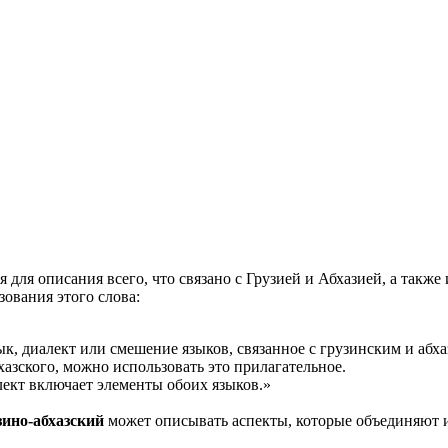
ция и функции в русском языке
ль в русском языке
вуют в русском языке
е
я для описания всего, что связано с Грузией и Абхазией, а так
ования этого слова:
к, диалект или смешение языков, связанное с грузинским и абха
хазского, можно использовать это прилагательное.
лект включает элементы обоих языков.»
зино-абхазский
может описывать аспекты, которые объединяют 