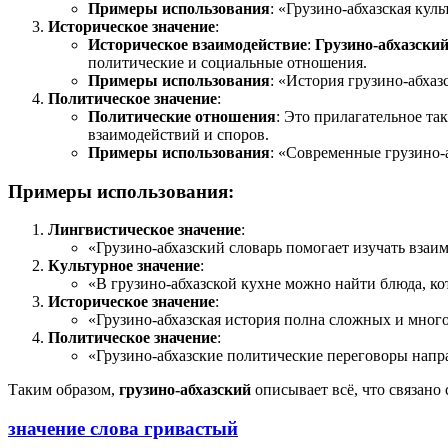
Примеры использования
: «Грузино-абхазская кул
Историческое значение
:
Историческое взаимодействие
:
Грузино-абхазски
политические и социальные отношения.
Примеры использования
: «История грузино-абха
Политическое значение
:
Политические отношения
: Это прилагательное та
взаимодействий и споров.
Примеры использования
: «Современные грузино
Примеры использования:
Лингвистическое значение
:
«Грузино-абхазский словарь помогает изучать взаи
Культурное значение
:
«В грузино-абхазской кухне можно найти блюда, ко
Историческое значение
:
«Грузино-абхазская история полна сложных и мног
Политическое значение
:
«Грузино-абхазские политические переговоры напр
Таким образом,
грузино-абхазский
описывает всё, что связано
значение слова гривастый