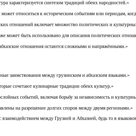
ьтура характеризуется синтезом традиций обеих народностей.»
й
может относиться к историческим событиям или периодам, когд
зских отношений включает множество политических и культурны
кже может быть использовано для описания политических отноше
-абхазские отношения остаются сложными и напряжёнными.»
мные заимствования между грузинским и абхазским языками.»
торые сочетают кулинарные традиции обеих культур.»
ослойных событий, включая борьбу за независимость и культурн
авлены на разрешение долгих споров между двумя регионами.»
 с взаимодействием между Грузией и Абхазией, будь то в языково