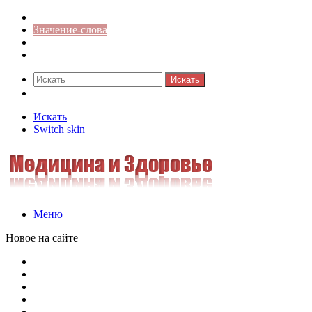
Синонимы к слову
Значение-слова
Библиотека
Ответы на кроссворды
Искать
Switch skin
Искать
Switch skin
Меню
Новое на сайте
Омонимы, паронимы и омографы в русском языке: поняти
Паронимы в русском языке: понятие, классификация и о
Омонимы в русском языке: понятие, классификация и ро
Омограф: сущность, классификация и особенности функц
Паронимы в русском языке: природа, классификация и ро