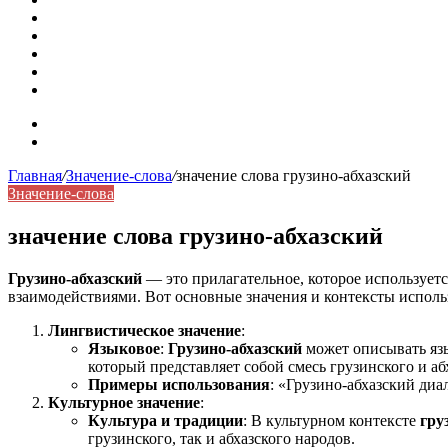
Омонимы: природа языковой многозначности, классифика
Что такое синоним: академическая расширенная статья
Синонимы, антонимы и омонимы: различия, функции и ро
Синонимы, антонимы и омонимы: как слова взаимодейст
Синоним: использование различных слов в русском язык
Карта сайта
Контакты
Главная
/
Значение-слова
/
значение слова грузино-абхазский
Значение-слова
значение слова грузино-абхазский
Грузино-абхазский
— это прилагательное, которое используетс
взаимодействиями. Вот основные значения и контексты использ
Лингвистическое значение
:
Языковое
:
Грузино-абхазский
может описывать язы
который представляет собой смесь грузинского и аб
Примеры использования
: «Грузино-абхазский диа
Культурное значение
:
Культура и традиции
: В культурном контексте
гру
грузинского, так и абхазского народов.