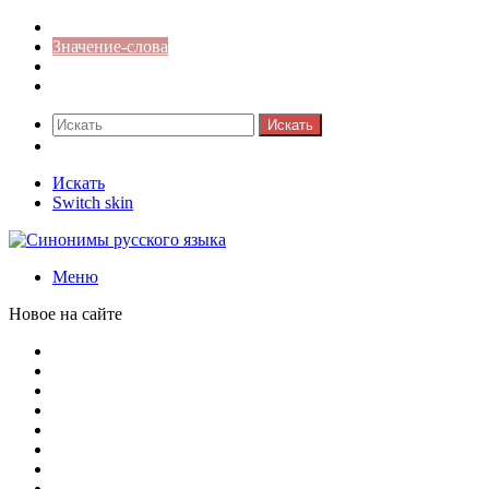
Синонимы к слову
Значение-слова
Библиотека
Ответы на кроссворды
Искать
Switch skin
Искать
Switch skin
Меню
Новое на сайте
Омонимы, паронимы и омографы в русском языке: поняти
Паронимы в русском языке: понятие, классификация и о
Омонимы в русском языке: понятие, классификация и ро
Омограф: сущность, классификация и особенности функц
Паронимы в русском языке: природа, классификация и ро
Омонимы: природа языковой многозначности, классифика
Что такое синоним: академическая расширенная статья
Синонимы, антонимы и омонимы: различия, функции и ро