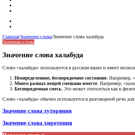
Синонимы, антонимы и омонимы: как слова взаимодейст
Синоним: использование различных слов в русском язык
Карта сайта
Контакты
Главная
/
Значение-слова
/
Значение слова халабуда
Значение-слова
Значение слова халабуда
Слово «халабуда» используется в русском языке и имеет нескол
Неопределенное, беспорядочное состояние
. Например, «
Много разных вещей смешано вместе
. Например, «хала
Беспорядочная смесь
. Это может относиться как к физ
Слово «халабуда» обычно используется в разговорной речи для
Значение слова хуторянин
Значение слова хиротония