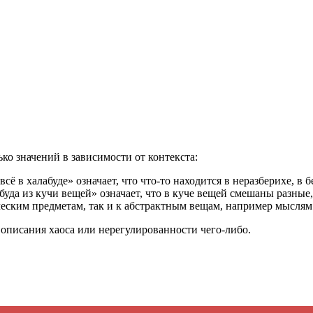
вуют в русском языке
е
ько значений в зависимости от контекста:
всё в халабуде» означает, что что-то находится в неразберихе, в
буда из кучи вещей» означает, что в куче вещей смешаны разные
ическим предметам, так и к абстрактным вещам, например мыслям
 описания хаоса или нерегулированности чего-либо.