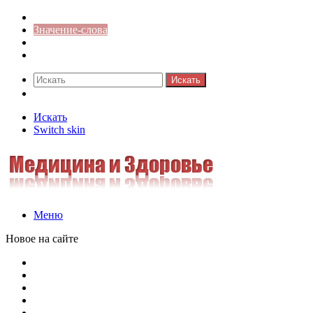
Синонимы к слову
Значение-слова
Библиотека
Ответы на кроссворды
Искать
Switch skin
Искать
Switch skin
Меню
Новое на сайте
Омонимы, паронимы и омографы в русском языке: поняти
Паронимы в русском языке: понятие, классификация и о
Омонимы в русском языке: понятие, классификация и ро
Омограф: сущность, классификация и особенности функц
Паронимы в русском языке: природа, классификация и ро