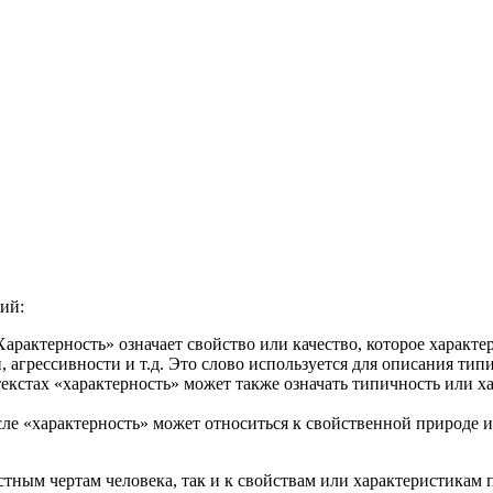
ция и функции в русском языке
ль в русском языке
вуют в русском языке
е
ий:
«Характерность» означает свойство или качество, которое харак
, агрессивности и т.д. Это слово используется для описания ти
текстах «характерность» может также означать типичность или х
сле «характерность» может относиться к свойственной природе 
стным чертам человека, так и к свойствам или характеристикам 