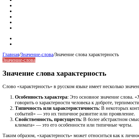
Омонимы: природа языковой многозначности, классифика
Что такое синоним: академическая расширенная статья
Синонимы, антонимы и омонимы: различия, функции и ро
Синонимы, антонимы и омонимы: как слова взаимодейст
Синоним: использование различных слов в русском язык
Карта сайта
Контакты
Главная
/
Значение-слова
/
Значение слова характерность
Значение-слова
Значение слова характерность
Слово «характерность» в русском языке имеет несколько значен
Особенность характера
: Это основное значение слова. 
говорить о характерности человека к доброте, терпимости
Типичность или характеристичность
: В некоторых кон
событий» — это их типичное развитие или проявление.
Свойственность, присущесть
: В более абстрактном смы
климата» — это его особенности или типичные черты.
Таким образом, «характерность» может относиться как к лично