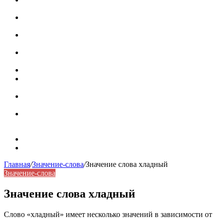
роль в коммуникации
Омограф: сущность, классификация и особенности
функционирования в русском языке
Паронимы в русском языке: природа, классификация и
роль в современной речи
Омонимы: природа языковой многозначности,
классификация и функции в русском языке
Что такое синоним: академическая расширенная статья
Синонимы, антонимы и омонимы: различия, функции и
роль в русском языке
Синонимы, антонимы и омонимы: как слова
взаимодействуют в русском языке
Синоним: использование различных слов в русском
языке
Карта сайта
Контакты
Главная
/
Значение-слова
/
Значение слова хладный
Значение-слова
Значение слова хладный
Слово «хладный» имеет несколько значений в зависимости от