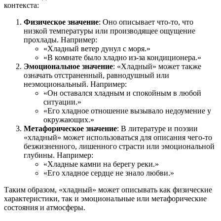
контекста:
Физическое значение
: Оно описывает что-то, что
низкой температуры или производящее ощущение
прохлады. Например:
«Хладный ветер дунул с моря.»
«В комнате было хладно из-за кондиционера.»
Эмоциональное значение
: «Хладный» может также
означать отстраненный, равнодушный или
неэмоциональный. Например:
«Он оставался хладным и спокойным в любой
ситуации.»
«Его хладное отношение вызывало недоумение у
окружающих.»
Метафорическое значение
: В литературе и поэзии
«хладный» может использоваться для описания чего-то
безжизненного, лишенного страсти или эмоциональной
глубины. Например:
«Хладные камни на берегу реки.»
«Его хладное сердце не знало любви.»
Таким образом, «хладный» может описывать как физические
характеристики, так и эмоциональные или метафорические
состояния и атмосферы.