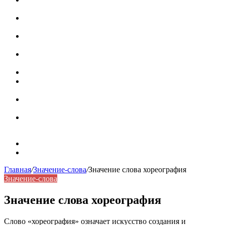
роль в коммуникации
Омограф: сущность, классификация и особенности
функционирования в русском языке
Паронимы в русском языке: природа, классификация и
роль в современной речи
Омонимы: природа языковой многозначности,
классификация и функции в русском языке
Что такое синоним: академическая расширенная статья
Синонимы, антонимы и омонимы: различия, функции и
роль в русском языке
Синонимы, антонимы и омонимы: как слова
взаимодействуют в русском языке
Синоним: использование различных слов в русском
языке
Карта сайта
Контакты
Главная
/
Значение-слова
/
Значение слова хореография
Значение-слова
Значение слова хореография
Слово «хореография» означает искусство создания и