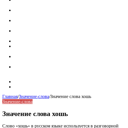
роль в коммуникации
Омограф: сущность, классификация и особенности
функционирования в русском языке
Паронимы в русском языке: природа, классификация и
роль в современной речи
Омонимы: природа языковой многозначности,
классификация и функции в русском языке
Что такое синоним: академическая расширенная статья
Синонимы, антонимы и омонимы: различия, функции и
роль в русском языке
Синонимы, антонимы и омонимы: как слова
взаимодействуют в русском языке
Синоним: использование различных слов в русском
языке
Карта сайта
Контакты
Главная
/
Значение-слова
/
Значение слова хошь
Значение-слова
Значение слова хошь
Слово «хошь» в русском языке используется в разговорной