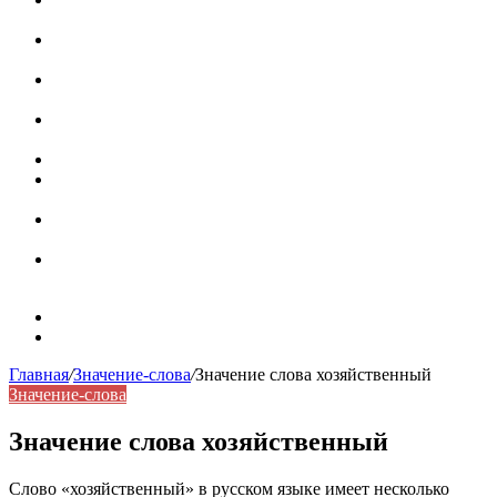
роль в коммуникации
Омограф: сущность, классификация и особенности
функционирования в русском языке
Паронимы в русском языке: природа, классификация и
роль в современной речи
Омонимы: природа языковой многозначности,
классификация и функции в русском языке
Что такое синоним: академическая расширенная статья
Синонимы, антонимы и омонимы: различия, функции и
роль в русском языке
Синонимы, антонимы и омонимы: как слова
взаимодействуют в русском языке
Синоним: использование различных слов в русском
языке
Карта сайта
Контакты
Главная
/
Значение-слова
/
Значение слова хозяйственный
Значение-слова
Значение слова хозяйственный
Слово «хозяйственный» в русском языке имеет несколько