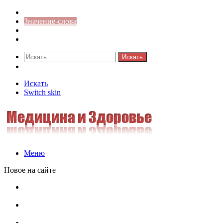
Синонимы к слову
Значение-слова
Библиотека
Ответы на кроссворды
Искать
Switch skin
Искать
Switch skin
Меню
Новое на сайте
Омонимы, паронимы и омографы в русском языке:
понятия, необычные примеры, как не путать
Паронимы в русском языке: понятие, классификация и
особенности употребления
Омонимы в русском языке: понятие, классификация и