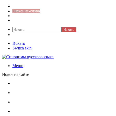
Синонимы к слову
Значение-слова
Библиотека
Ответы на кроссворды
Искать
Switch skin
Искать
Switch skin
Меню
Новое на сайте
Омонимы, паронимы и омографы в русском языке:
понятия, необычные примеры, как не путать
Паронимы в русском языке: понятие, классификация и
особенности употребления
Омонимы в русском языке: понятие, классификация и
роль в коммуникации
Омограф: сущность, классификация и особенности
функционирования в русском языке