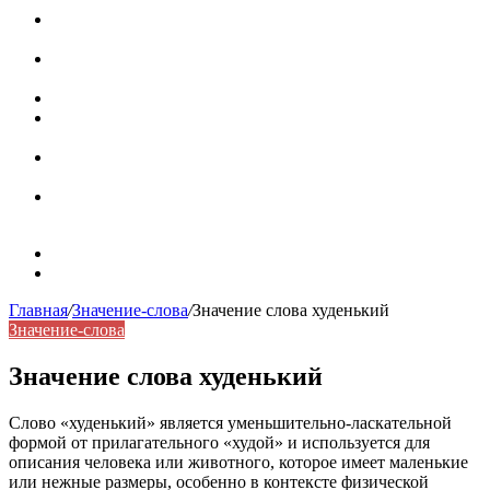
Паронимы в русском языке: природа, классификация и
роль в современной речи
Омонимы: природа языковой многозначности,
классификация и функции в русском языке
Что такое синоним: академическая расширенная статья
Синонимы, антонимы и омонимы: различия, функции и
роль в русском языке
Синонимы, антонимы и омонимы: как слова
взаимодействуют в русском языке
Синоним: использование различных слов в русском
языке
Карта сайта
Контакты
Главная
/
Значение-слова
/
Значение слова худенький
Значение-слова
Значение слова худенький
Слово «худенький» является уменьшительно-ласкательной
формой от прилагательного «худой» и используется для
описания человека или животного, которое имеет маленькие
или нежные размеры, особенно в контексте физической