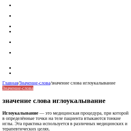
Паронимы в русском языке: природа, классификация и
роль в современной речи
Омонимы: природа языковой многозначности,
классификация и функции в русском языке
Что такое синоним: академическая расширенная статья
Синонимы, антонимы и омонимы: различия, функции и
роль в русском языке
Синонимы, антонимы и омонимы: как слова
взаимодействуют в русском языке
Синоним: использование различных слов в русском
языке
Карта сайта
Контакты
Главная
/
Значение-слова
/
значение слова иглоукалывание
Значение-слова
значение слова иглоукалывание
Иглоукалывание
— это медицинская процедура, при которой
в определённые точки на теле пациента втыкаются тонкие
иглы. Эта практика используется в различных медицинских и
терапевтических целях.