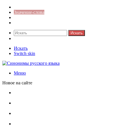
Синонимы к слову
Значение-слова
Библиотека
Ответы на кроссворды
Искать
Switch skin
Искать
Switch skin
Меню
Новое на сайте
Омонимы, паронимы и омографы в русском языке:
понятия, необычные примеры, как не путать
Паронимы в русском языке: понятие, классификация и
особенности употребления
Омонимы в русском языке: понятие, классификация и
роль в коммуникации
Омограф: сущность, классификация и особенности
функционирования в русском языке