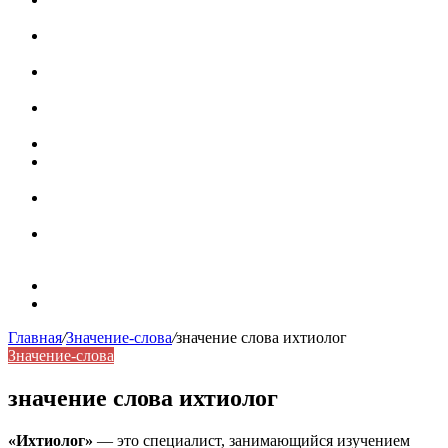
роль в коммуникации
Омограф: сущность, классификация и особенности
функционирования в русском языке
Паронимы в русском языке: природа, классификация и
роль в современной речи
Омонимы: природа языковой многозначности,
классификация и функции в русском языке
Что такое синоним: академическая расширенная статья
Синонимы, антонимы и омонимы: различия, функции и
роль в русском языке
Синонимы, антонимы и омонимы: как слова
взаимодействуют в русском языке
Синоним: использование различных слов в русском
языке
Карта сайта
Контакты
Главная
/
Значение-слова
/
значение слова ихтиолог
Значение-слова
значение слова ихтиолог
«Ихтиолог»
— это специалист, занимающийся изучением