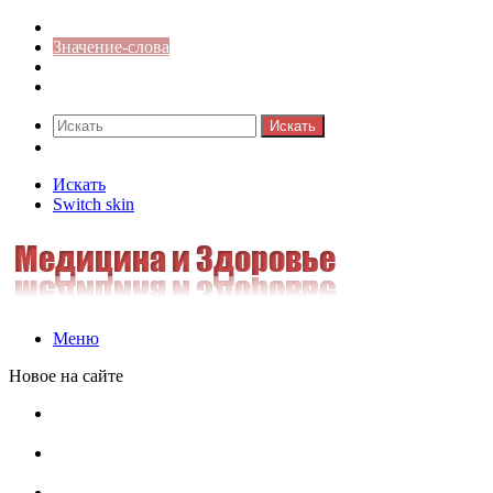
Синонимы к слову
Значение-слова
Библиотека
Ответы на кроссворды
Искать
Switch skin
Искать
Switch skin
Меню
Новое на сайте
Омонимы, паронимы и омографы в русском языке:
понятия, необычные примеры, как не путать
Паронимы в русском языке: понятие, классификация и
особенности употребления
Омонимы в русском языке: понятие, классификация и