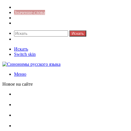
Синонимы к слову
Значение-слова
Библиотека
Ответы на кроссворды
Искать
Switch skin
Искать
Switch skin
Меню
Новое на сайте
Омонимы, паронимы и омографы в русском языке:
понятия, необычные примеры, как не путать
Паронимы в русском языке: понятие, классификация и
особенности употребления
Омонимы в русском языке: понятие, классификация и
роль в коммуникации
Омограф: сущность, классификация и особенности
функционирования в русском языке