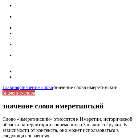
Паронимы в русском языке: природа, классификация и
роль в современной речи
Омонимы: природа языковой многозначности,
классификация и функции в русском языке
Что такое синоним: академическая расширенная статья
Синонимы, антонимы и омонимы: различия, функции и
роль в русском языке
Синонимы, антонимы и омонимы: как слова
взаимодействуют в русском языке
Синоним: использование различных слов в русском
языке
Карта сайта
Контакты
Главная
/
Значение-слова
/
значение слова имеретинский
Значение-слова
значение слова имеретинский
Слово «имеретинский» относится к Имеретии, исторической
области на территории современного Западного Грузии. В
зависимости от контекста, оно может использоваться в
следующих значениях: