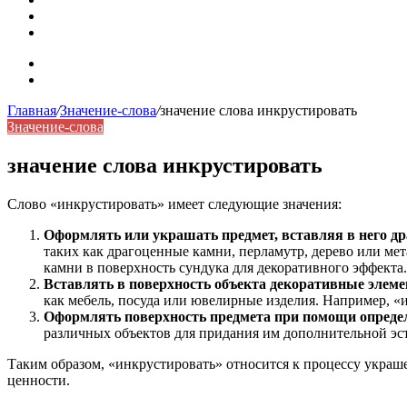
Синонимы, антонимы и омонимы: как слова взаимодейст
Синоним: использование различных слов в русском язык
Карта сайта
Контакты
Главная
/
Значение-слова
/
значение слова инкрустировать
Значение-слова
значение слова инкрустировать
Слово «инкрустировать» имеет следующие значения:
Оформлять или украшать предмет, вставляя в него д
таких как драгоценные камни, перламутр, дерево или ме
камни в поверхность сундука для декоративного эффекта.
Вставлять в поверхность объекта декоративные элем
как мебель, посуда или ювелирные изделия. Например, «
Оформлять поверхность предмета при помощи опреде
различных объектов для придания им дополнительной эс
Таким образом, «инкрустировать» относится к процессу украш
ценности.