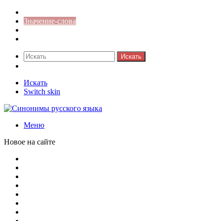
Синонимы к слову
Значение-слова
Библиотека
Ответы на кроссворды
Искать
Switch skin
Искать
Switch skin
Меню
Новое на сайте
Омонимы, паронимы и омографы в русском языке: поняти
Паронимы в русском языке: понятие, классификация и о
Омонимы в русском языке: понятие, классификация и ро
Омограф: сущность, классификация и особенности функц
Паронимы в русском языке: природа, классификация и ро
Омонимы: природа языковой многозначности, классифика
Что такое синоним: академическая расширенная статья
Синонимы, антонимы и омонимы: различия, функции и ро