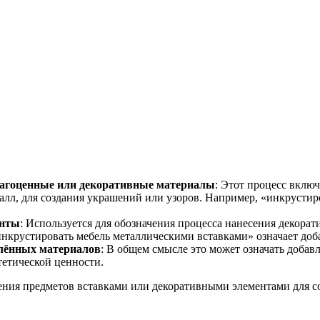
вуют в русском языке
е
рагоценные или декоративные материалы
: Этот процесс включ
талл, для создания украшений или узоров. Например, «инкрустир
енты
: Используется для обозначения процесса нанесения декора
инкрустировать мебель металлическими вставками» означает доб
лённых материалов
: В общем смысле это может означать доба
тетической ценности.
ения предметов вставками или декоративными элементами для с