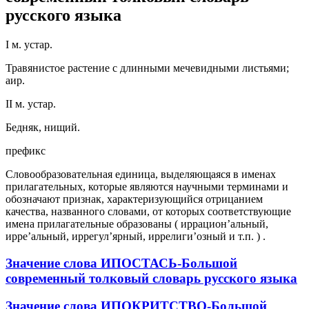
русского языка
I м. устар.
Травянистое растение с длинными мечевидными листьями;
аир.
II м. устар.
Бедняк, нищий.
префикс
Словообразовательная единица, выделяющаяся в именах
прилагательных, которые являются научными терминами и
обозначают признак, характеризующийся отрицанием
качества, названного словами, от которых соответствующие
имена прилагательные образованы ( иррацион’альный,
ирре’альный, иррегул’ярный, иррелиги’озный и т.п. ) .
Значение слова ИПОСТАСЬ-Большой
современный толковый словарь русского языка
Значение слова ИПОКРИТСТВО-Большой