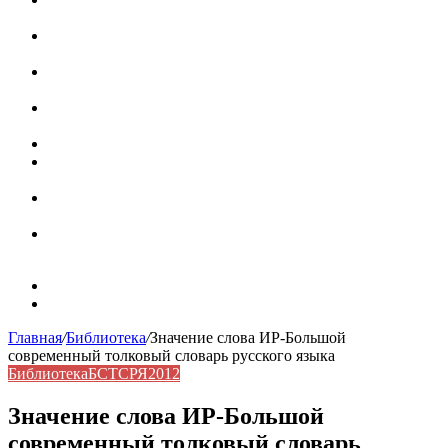
роль в коммуникации
Омограф: сущность, классификация и особенности
функционирования в русском языке
Паронимы в русском языке: природа, классификация и
роль в современной речи
Омонимы: природа языковой многозначности,
классификация и функции в русском языке
Что такое синоним: академическая расширенная статья
Синонимы, антонимы и омонимы: различия, функции и
роль в русском языке
Синонимы, антонимы и омонимы: как слова
взаимодействуют в русском языке
Синоним: использование различных слов в русском
языке
Карта сайта
Контакты
Главная
/
Библиотека
/
Значение слова ИР-Большой
современный толковый словарь русского языка
Библиотека
БСТСРЯ2012
Значение слова ИР-Большой
современный толковый словарь