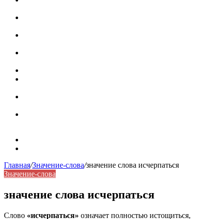
роль в коммуникации
Омограф: сущность, классификация и особенности
функционирования в русском языке
Паронимы в русском языке: природа, классификация и
роль в современной речи
Омонимы: природа языковой многозначности,
классификация и функции в русском языке
Что такое синоним: академическая расширенная статья
Синонимы, антонимы и омонимы: различия, функции и
роль в русском языке
Синонимы, антонимы и омонимы: как слова
взаимодействуют в русском языке
Синоним: использование различных слов в русском
языке
Карта сайта
Контакты
Главная
/
Значение-слова
/
значение слова исчерпаться
Значение-слова
значение слова исчерпаться
Слово
«исчерпаться»
означает полностью истощиться,