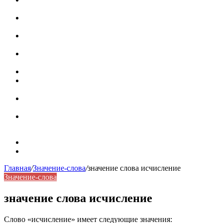
роль в коммуникации
Омограф: сущность, классификация и особенности
функционирования в русском языке
Паронимы в русском языке: природа, классификация и
роль в современной речи
Омонимы: природа языковой многозначности,
классификация и функции в русском языке
Что такое синоним: академическая расширенная статья
Синонимы, антонимы и омонимы: различия, функции и
роль в русском языке
Синонимы, антонимы и омонимы: как слова
взаимодействуют в русском языке
Синоним: использование различных слов в русском
языке
Карта сайта
Контакты
Главная
/
Значение-слова
/
значение слова исчисление
Значение-слова
значение слова исчисление
Слово «исчисление» имеет следующие значения: